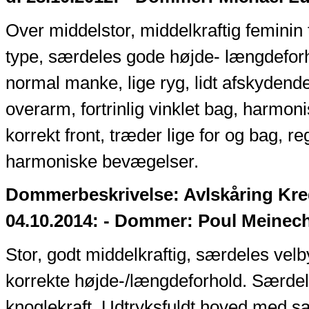
Over middelstor, middelkraftig feminin t
type, særdeles gode højde- længdeforh
normal manke, lige ryg, lidt afskydende 
overarm, fortrinlig vinklet bag, harmoni
korrekt front, træder lige for og bag, 
harmoniske bevægelser.
Dommerbeskrivelse: Avlskåring Kre
04.10.2014: - Dommer: Poul Meinec
Stor, godt middelkraftig, særdeles ve
korrekte højde-/længdeforhold. Særde
knoglekraft. Udtryksfuldt hoved med sæ