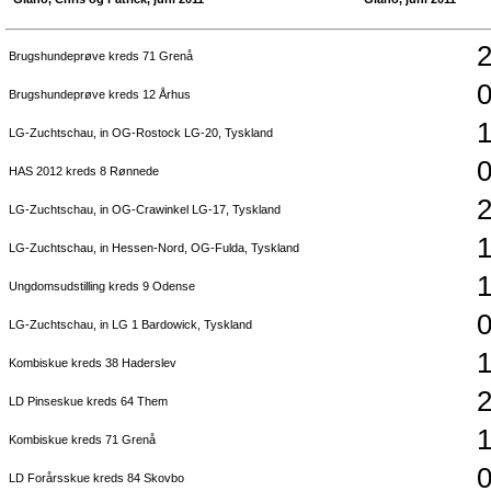
2
Brugshundeprøve kreds 71 Grenå
0
Brugshundeprøve kreds 12 Århus
1
LG-Zuchtschau, in OG-Rostock LG-20, Tyskland
0
HAS 2012 kreds 8 Rønnede
2
LG-Zuchtschau, in OG-Crawinkel LG-17, Tyskland
1
LG-Zuchtschau, in Hessen-Nord, OG-Fulda, Tyskland
1
Ungdomsudstilling kreds 9 Odense
0
LG-Zuchtschau, in LG 1 Bardowick, Tyskland
1
Kombiskue kreds 38 Haderslev
2
LD Pinseskue kreds 64 Them
1
Kombiskue kreds 71 Grenå
0
LD Forårsskue kreds 84 Skovbo