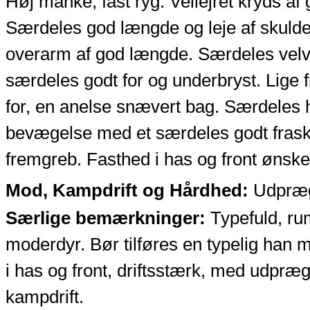
Høj manke, fast ryg. Vellejret kryds af
Særdeles god længde og leje af skulder
overarm af god længde. Særdeles velvi
særdeles godt for og underbryst. Lige f
for, en anelse snævert bag. Særdeles
bevægelse med et særdeles godt frasku
fremgreb. Fasthed i has og front ønske
Mod, Kampdrift og Hårdhed:
Udpræge
Særlige bemærkninger:
Typefuld, ru
moderdyr. Bør tilføres en typelig han m
i has og front, driftsstærk, med udpræ
kampdrift.