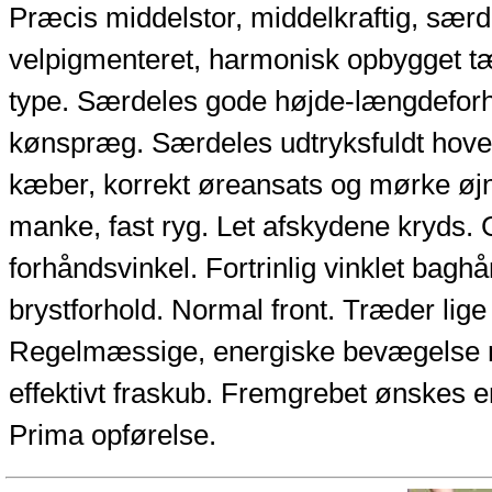
Præcis middelstor, middelkraftig, særd
velpigmenteret, harmonisk opbygget tæv
type. Særdeles gode højde-længdeforh
kønspræg. Særdeles udtryksfuldt hove
kæber, korrekt øreansats og mørke øj
manke, fast ryg. Let afskydene kryds.
forhåndsvinkel. Fortrinlig vinklet bag
brystforhold. Normal front. Træder lige
Regelmæssige, energiske bevægelse
effektivt fraskub. Fremgrebet ønskes en
Prima opførelse.