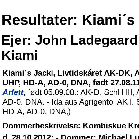
Resultater: Kiami´s
Ejer: John Ladegaard
Kiami
Kiami´s Jacki, Livtidskåret AK-DK, A
UHP, HD-A, AD-0, DNA, født 27.08.11
Arlett
,
født 05.09.08.: AK-D, SchH III,
AD-0, DNA, - Ida aus Agrigento, AK I,
HD-A, AD-0, DNA,)
Dommerbeskrivelse: Kombiskue Kre
d. 28.10.2012: - Dommer: Michael L