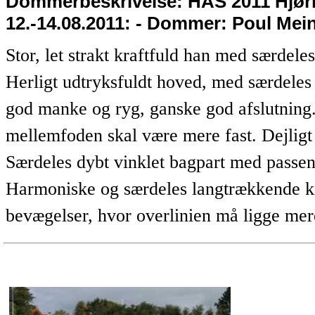
Dommerbeskrivelse:
HAS 2011 Hjørr
12.-14.08.2011: - Dommer: Poul Mei
Stor, let strakt kraftfuld han med særdele
Herligt udtryksfuldt hoved, med særdeles 
god manke og ryg, ganske god afslutning. 
mellemfoden skal være mere fast. Dejligt 
Særdeles dybt vinklet bagpart med passen
Harmoniske og særdeles langtrækkende kr
bevægelser, hvor overlinien må ligge mere